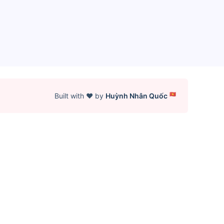
🇻🇳
Built with ♥️ by
Huỳnh Nhân Quốc