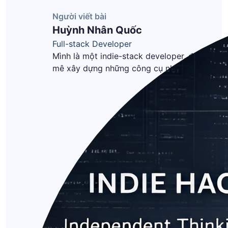
Người viết bài
Huỳnh Nhân Quốc
Full-stack Developer
Mình là một indie-stack developer, đam
mê xây dựng những công cụ nhanh, đơn
giản và hữu ích với Golang & Vanilla JS.
Hiện tại, mình tập trung vào
kitmodule.com, nơi mình thử nghiệm ý
tưởng, tạo ra sản phẩm và giữ mọi thứ ở
mức tối giản.