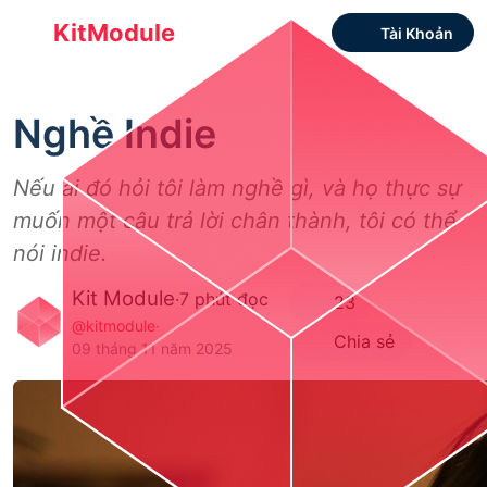
KitModule
Tài Khoản
Nghề Indie
Nếu ai đó hỏi tôi làm nghề gì, và họ thực sự
muốn một câu trả lời chân thành, tôi có thể
nói indie.
Kit Module
·
7 phút đọc
23
@kitmodule
·
Chia sẻ
09 tháng 11 năm 2025