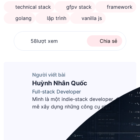
technical stack
gfpv stack
framework
golang
lập trình
vanilla js
58
lượt xem
Chia sẻ
Người viết bài
Huỳnh Nhân Quốc
Full-stack Developer
Mình là một indie-stack developer, đam
mê xây dựng những công cụ nhanh, đơn
giản và hữu ích với Golang & Vanilla JS.
Hiện tại, mình tập trung vào
kitmodule.com, nơi mình thử nghiệm ý
tưởng, tạo ra sản phẩm và giữ mọi thứ ở