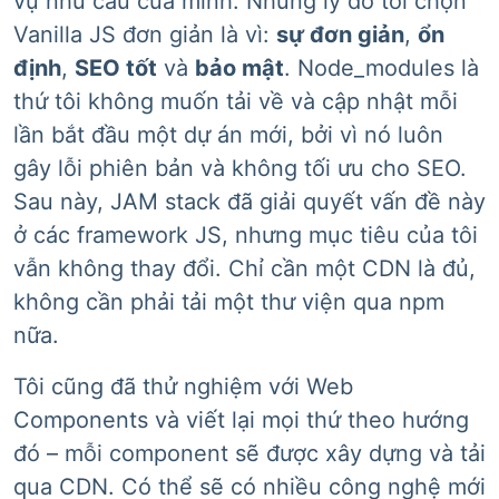
vụ nhu cầu của mình. Nhưng lý do tôi chọn
Vanilla JS đơn giản là vì:
sự đơn giản
,
ổn
định
,
SEO tốt
và
bảo mật
. Node_modules là
thứ tôi không muốn tải về và cập nhật mỗi
lần bắt đầu một dự án mới, bởi vì nó luôn
gây lỗi phiên bản và không tối ưu cho SEO.
Sau này, JAM stack đã giải quyết vấn đề này
ở các framework JS, nhưng mục tiêu của tôi
vẫn không thay đổi. Chỉ cần một CDN là đủ,
không cần phải tải một thư viện qua npm
nữa.
Tôi cũng đã thử nghiệm với Web
Components và viết lại mọi thứ theo hướng
đó – mỗi component sẽ được xây dựng và tải
qua CDN. Có thể sẽ có nhiều công nghệ mới