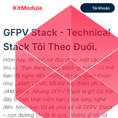
KitModule
Tài Khoản
GFPV Stack - Technical
Stack Tôi Theo Đuổi.
Hôm nay, tôi tình cờ đọc được một câu hỏi
thú vị: “Bạn đang dùng stack gì thế?” Có thể
bạn đã nghe đến những tên gọi quen thuộc
như LAMP, LEMP, MEAN hay thậm chí là
JAM stack. Nhưng GFPV Stack là gì? Có thể
đây là một khái niệm bạn chưa từng nghe
đến. Hôm nay, tôi sẽ chia sẻ về GFPV Stack
– con đường tôi đã đi qua, những gì tôi đã