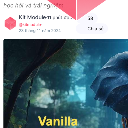
học hỏi và trải nghiệm.
Kit Module
·
11 phút đọc
58
@kitmodule
·
Chia sẻ
23 tháng 11 năm 2024